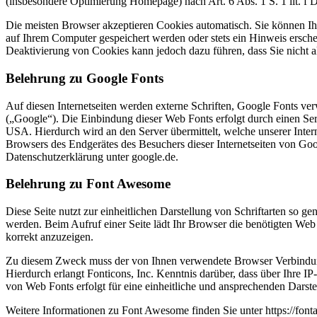
(insbesondere Optimierung Homepage) nach Art. 6 Abs. 1 S. 1 lit. f
Die meisten Browser akzeptieren Cookies automatisch. Sie können Ih
auf Ihrem Computer gespeichert werden oder stets ein Hinweis erschei
Deaktivierung von Cookies kann jedoch dazu führen, dass Sie nicht a
Belehrung zu Google Fonts
Auf diesen Internetseiten werden externe Schriften, Google Fonts ver
(„Google“). Die Einbindung dieser Web Fonts erfolgt durch einen Ser
USA. Hierdurch wird an den Server übermittelt, welche unserer Inter
Browsers des Endgerätes des Besuchers dieser Internetseiten von Goo
Datenschutzerklärung unter google.de.
Belehrung zu Font Awesome
Diese Seite nutzt zur einheitlichen Darstellung von Schriftarten so ge
werden. Beim Aufruf einer Seite lädt Ihr Browser die benötigten Web
korrekt anzuzeigen.
Zu diesem Zweck muss der von Ihnen verwendete Browser Verbindun
Hierdurch erlangt Fonticons, Inc. Kenntnis darüber, dass über Ihre 
von Web Fonts erfolgt für eine einheitliche und ansprechenden Darste
Weitere Informationen zu Font Awesome finden Sie unter https://fon