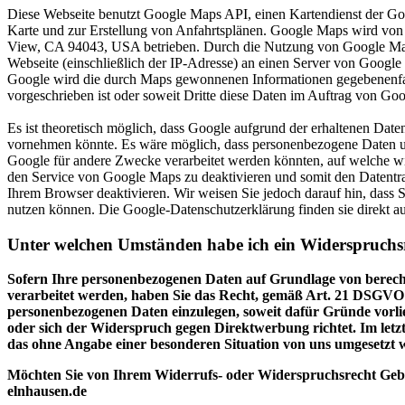
Diese Webseite benutzt Google Maps API, einen Kartendienst der Goog
Karte und zur Erstellung von Anfahrtsplänen. Google Maps wird vo
View, CA 94043, USA betrieben. Durch die Nutzung von Google Map
Webseite (einschließlich der IP-Adresse) an einen Server von Google
Google wird die durch Maps gewonnenen Informationen gegebenenfalls
vorgeschrieben ist oder soweit Dritte diese Daten im Auftrag von Goo
Es ist theoretisch möglich, dass Google aufgrund der erhaltenen Date
vornehmen könnte. Es wäre möglich, dass personenbezogene Daten un
Google für andere Zwecke verarbeitet werden könnten, auf welche wir
den Service von Google Maps zu deaktivieren und somit den Datentra
Ihrem Browser deaktivieren. Wir weisen Sie jedoch darauf hin, dass Si
nutzen können. Die Google-Datenschutzerklärung finden sie direkt au
Unter welchen Umständen habe ich ein Widerspruchs
Sofern Ihre personenbezogenen Daten auf Grundlage von berechti
verarbeitet werden, haben Sie das Recht, gemäß Art. 21 DSGVO
personenbezogenen Daten einzulegen, soweit dafür Gründe vorlie
oder sich der Widerspruch gegen Direktwerbung richtet. Im letzt
das ohne Angabe einer besonderen Situation von uns umgesetzt 
Möchten Sie von Ihrem Widerrufs- oder Widerspruchsrecht Gebr
elnhausen.de