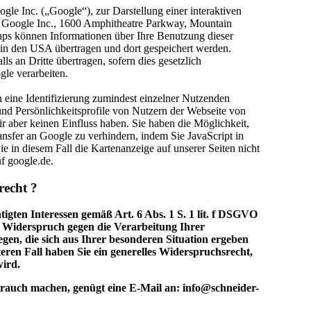
le Inc. („Google“), zur Darstellung einer interaktiven
n Google Inc., 1600 Amphitheatre Parkway, Mountain
s können Informationen über Ihre Benutzung dieser
 in den USA übertragen und dort gespeichert werden.
 an Dritte übertragen, sofern dies gesetzlich
gle verarbeiten.
n eine Identifizierung zumindest einzelner Nutzenden
d Persönlichkeitsprofile von Nutzern der Webseite von
 aber keinen Einfluss haben. Sie haben die Möglichkeit,
nsfer an Google zu verhindern, indem Sie JavaScript in
e in diesem Fall die Kartenanzeige auf unserer Seiten nicht
f google.de.
recht ?
gten Interessen gemäß Art. 6 Abs. 1 S. 1 lit. f DSGVO
 Widerspruch gegen die Verarbeitung Ihrer
gen, die sich aus Ihrer besonderen Situation ergeben
eren Fall haben Sie ein generelles Widerspruchsrecht,
wird.
auch machen, genügt eine E-Mail an: info@schneider-