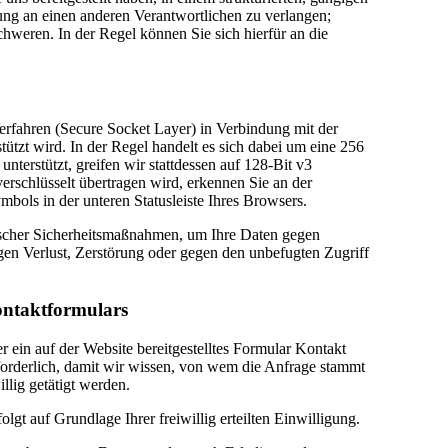
ung an einen anderen Verantwortlichen zu verlangen;
weren. In der Regel können Sie sich hierfür an die
rfahren (Secure Socket Layer) in Verbindung mit der
tützt wird. In der Regel handelt es sich dabei um eine 256
nterstützt, greifen wir stattdessen auf 128-Bit v3
verschlüsselt übertragen wird, erkennen Sie an der
bols in der unteren Statusleiste Ihres Browsers.
ischer Sicherheitsmaßnahmen, um Ihre Daten gegen
igen Verlust, Zerstörung oder gegen den unbefugten Zugriff
ontaktformulars
er ein auf der Website bereitgestelltes Formular Kontakt
forderlich, damit wir wissen, von wem die Anfrage stammt
lig getätigt werden.
t auf Grundlage Ihrer freiwillig erteilten Einwilligung.